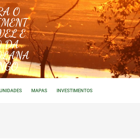
RA O
IMENT
VEL E
O DA
OLANA
NGO
TUNIDADES
MAPAS
INVESTIMENTOS