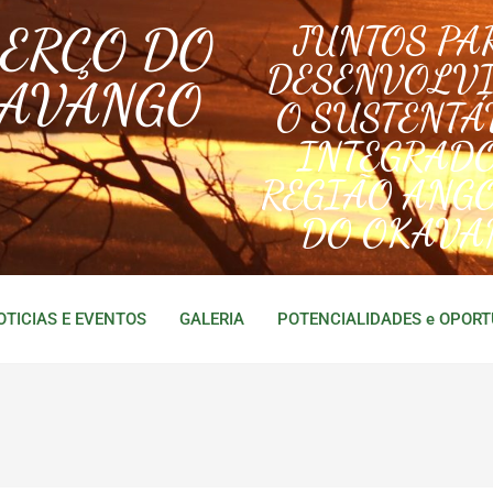
BERÇO DO
JUNTOS PA
DESENVOLV
AVANGO
O SUSTENTÁ
INTEGRAD
REGIÃO ANG
DO OKAVA
OTICIAS E EVENTOS
GALERIA
POTENCIALIDADES e OPOR