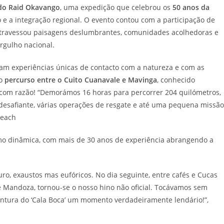
 do Raid Okavango
, uma expedição que celebrou os
50 anos da
e a integração regional. O evento contou com a participação de
travessou paisagens deslumbrantes, comunidades acolhedoras e
orgulho nacional.
ram experiências únicas de contacto com a natureza e com as
 o
percurso entre o Cuito Cuanavale e Mavinga
, conhecido
com razão! “Demorámos 16 horas para percorrer 204 quilómetros,
desafiante, várias operações de resgate e até uma pequena missão
Leach
smo dinâmica, com mais de 30 anos de experiência abrangendo a
, exaustos mas eufóricos. No dia seguinte, entre cafés e Cucas
e Mandoza, tornou-se o nosso hino não oficial. Tocávamos sem
ntura do ‘Cala Boca’ um momento verdadeiramente lendário!”,