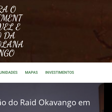
RA O
IMENT
VEL E
O DA
OLANA
NGO
TUNIDADES
MAPAS
INVESTIMENTOS
ção do Raid Okavango em