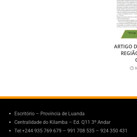
ARTIGO D
REGIÃ
Escritório – Província de Luanda
Centralidade do Kilamba – Ed. Q11 3º Andar
Tel:+244 935 769 679 – 991 708 535 – 924 350 431