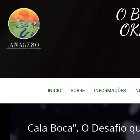
O 
OK
INICIO
SOBRE
INFORMAÇÕES
N
Cala Boca”, O Desafio 