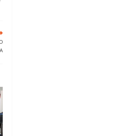
e
ÃO
A