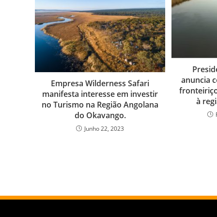
Presid
anuncia c
Empresa Wilderness Safari
fronteiriç
manifesta interesse em investir
à reg
no Turismo na Região Angolana
do Okavango.
Junho 22, 2023