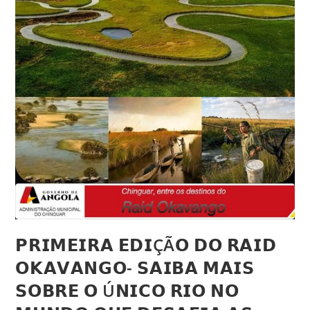
𝗣𝗥𝗜𝗠𝗘𝗜𝗥𝗔 𝗘𝗗𝗜ÇÃ𝗢 𝗗𝗢 𝗥𝗔𝗜𝗗
𝗢𝗞𝗔𝗩𝗔𝗡𝗚𝗢- 𝗦𝗔𝗜𝗕𝗔 𝗠𝗔𝗜𝗦
𝗦𝗢𝗕𝗥𝗘 𝗢 Ú𝗡𝗜𝗖𝗢 𝗥𝗜𝗢 𝗡𝗢