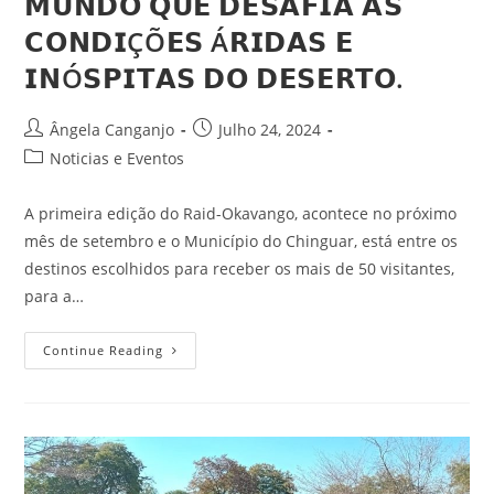
𝗠𝗨𝗡𝗗𝗢 𝗤𝗨𝗘 𝗗𝗘𝗦𝗔𝗙𝗜𝗔 𝗔𝗦
𝗖𝗢𝗡𝗗𝗜ÇÕ𝗘𝗦 Á𝗥𝗜𝗗𝗔𝗦 𝗘
𝗜𝗡Ó𝗦𝗣𝗜𝗧𝗔𝗦 𝗗𝗢 𝗗𝗘𝗦𝗘𝗥𝗧𝗢.
Ângela Canganjo
Julho 24, 2024
Noticias e Eventos
A primeira edição do Raid-Okavango, acontece no próximo
mês de setembro e o Município do Chinguar, está entre os
destinos escolhidos para receber os mais de 50 visitantes,
para a…
Continue Reading