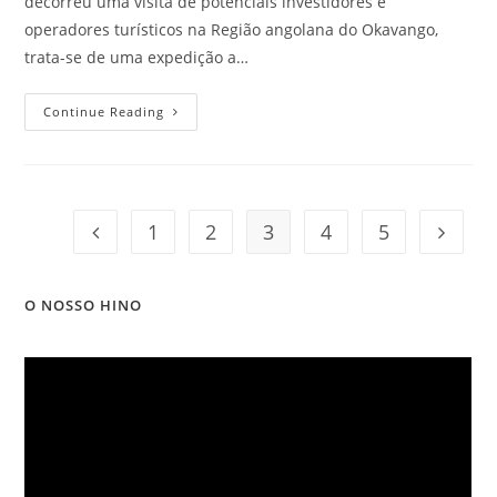
decorreu uma visita de potenciais investidores e
operadores turísticos na Região angolana do Okavango,
trata-se de uma expedição a…
Continue Reading
1
2
3
4
5
O NOSSO HINO